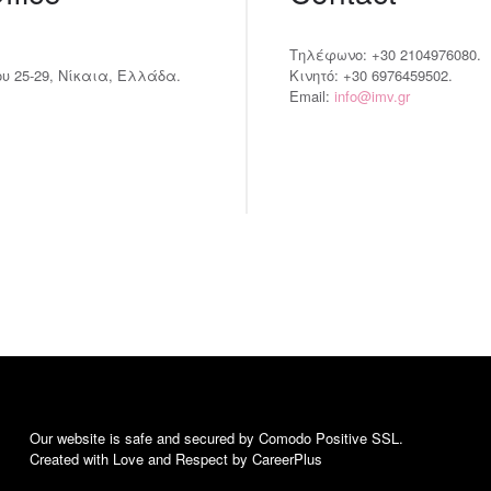
Τηλέφωνο: +30 2104976080.
 25-29, Νίκαια, Ελλάδα.
Κινητό: +30 6976459502.
Email:
info@imv.gr
Our website is safe and secured by Comodo Positive SSL.
Created with Love and Respect by CareerPlus