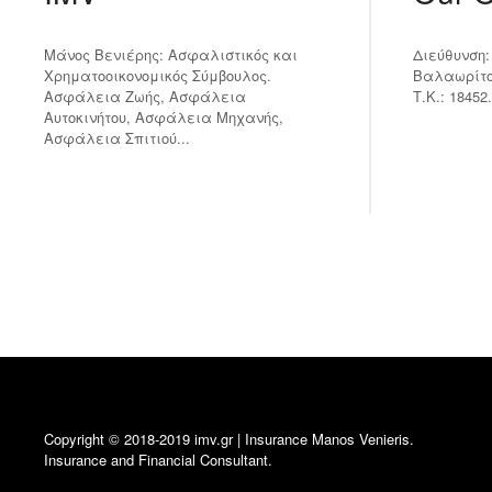
Μάνος Βενιέρης: Ασφαλιστικός και
Διεύθυνση:
Χρηματοοικονομικός Σύμβουλος.
Βαλαωρίτου
Ασφάλεια Ζωής, Ασφάλεια
Τ.Κ.: 18452.
Αυτοκινήτου, Ασφάλεια Μηχανής,
Ασφάλεια Σπιτιού...
Copyright © 2018-2019 imv.gr | Insurance Manos Venieris.
Insurance and Financial Consultant.