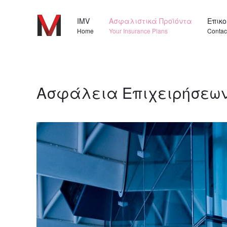
IMV
Ασφαλιστικά Προϊόντα
Επικ
Home
Your Insurance Plans
Contac
Ασφάλεια Επιχειρήσεω