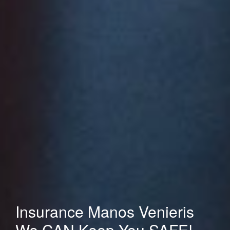
Insurance Manos Venieris
We CAN Keep You SAFE!