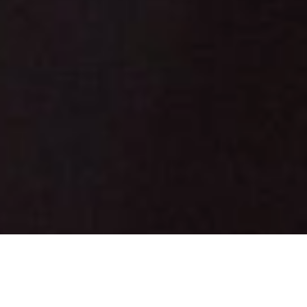
Καλώς ορίσατε στην IMV